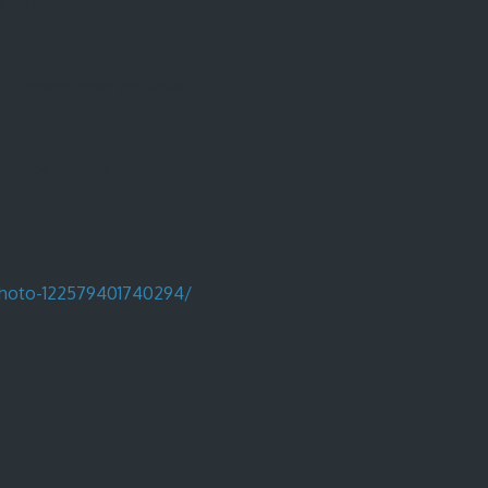
e en pratique
de notre expo annuelle
er nos clichés !
photo-122579401740294/