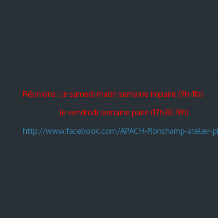
Des sorties sont organisées pour la formation et la mis
des sujets abordés
Nous évoquons tous les thèmes , comme dans le titre 
<<LIBRES REGARDS >>
N hésitez pas a nous laisser vos commentaires ou a not
Réunions : le samedi matin semaine impaire (9h-11h)
le vendredi semaine paire (17h30-19h)
http://www.facebook.com/APACH-Ronchamp-atelier-
mail : ronchampatelierphoto@orange.fr
Administrateurs:
Richard Lewandowski
Jacques Dubois