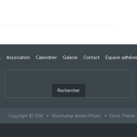
l
Association
Calendrier
Galerie
Contact
Espace adhére
Copyright © 2014
•
Ronchamp Atelier Photo
•
Finch Theme