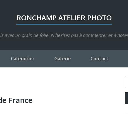
RONCHAMP ATELIER PHOTO
s avec un grain de folie .N hesitez pas à commenter et à note
Calendrier
Galerie
Contact
de France