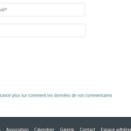
 savoir plus sur comment les données de vos commentaires
l
Association
Calendrier
Galerie
Contact
Espace adhére