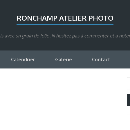
RONCHAMP ATELIER PHOTO
s avec un grain de folie .N hesitez pas à commenter et à note
Calendrier
Galerie
Contact