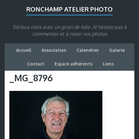
RONCHAMP ATELIER PHOTO
Sérieux mais avec un grain de folie .N hesitez pas à
commenter et à noter nos photos
Accueil
Association
Calendrier
Galerie
Contact
Espace adhérents
Liens
_MG_8796