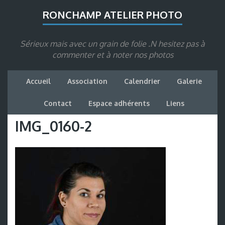
RONCHAMP ATELIER PHOTO
Sérieux mais avec un grain de folie .N hesitez pas à
commenter et à noter nos photos
Accueil
Association
Calendrier
Galerie
Contact
Espace adhérents
Liens
IMG_0160-2