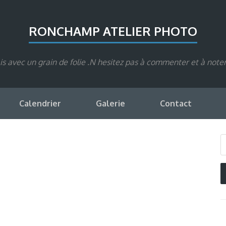
RONCHAMP ATELIER PHOTO
s avec un grain de folie .N hesitez pas à commenter et à note
Calendrier
Galerie
Contact