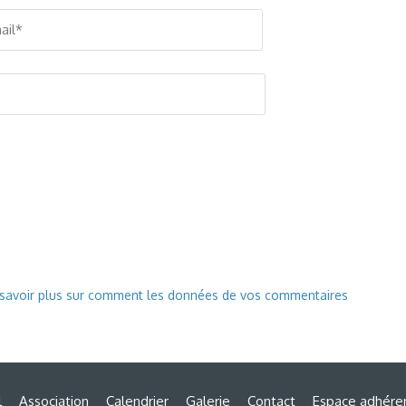
 savoir plus sur comment les données de vos commentaires
l
Association
Calendrier
Galerie
Contact
Espace adhére