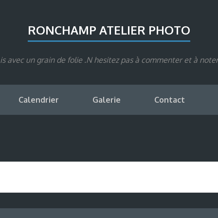
RONCHAMP ATELIER PHOTO
s avec un grain de folie .N hesitez pas à commenter et à note
Calendrier
Galerie
Contact